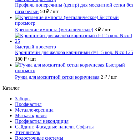
Профиль поперечины (центр) для москитной сетки без
паза белый
50 ₽
/ шт
Быстрый
просмотр
Крепление импоста (металлическое)
3 ₽
/ шт
Быстрый просмотр
Кронштейн для желоба карнизный d=115 кор. Nicoll 25
180 ₽
/ шт
Быстрый
просмотр
Ручка для москитной сетки коричневая
2 ₽
/ шт
Каталог
Заборы
Профнастил
Металлочерепица
Мягкая кровля
Профнастил некондиция
Сайдинг. Фасадные панели. Софиты
Утеплитель
Водосточные системы