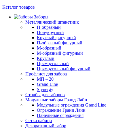
Каталог товаров
Заборы
Металлический штакетник
П-образный
Полукруглый
Круглый фигурный
П-образный фигурный
М-образный
M-образный фигурный
Круглый
Прямоугольный
Прямоугольный фигурный
Профлист для забора
МП – 20
Grand Line
Stynergy
Столбы для заборов
Модульные заборы Гранд Лайн
Модульные ограждения Grand Line
Ограждение Гранд Лайн
Панельные ограждения
Сетка рабица
Декоративный забор