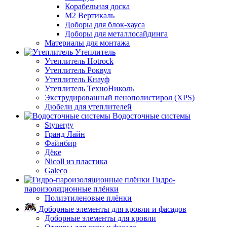
Корабельная доска
М2 Вертикаль
Доборы для блок-хауса
Доборы для металлосайдинга
Материалы для монтажа
Утеплитель
Утеплитель Hotrock
Утеплитель Роквул
Утеплитель Кнауф
Утеплитель ТехноНиколь
Экструдированный пенополистирол (XPS)
Дюбели для утеплителей
Водосточные системы
Stynergy
Гранд Лайн
Файнбир
Дёке
Nicoll из пластика
Galeco
Гидро-
пароизоляционные плёнки
Полиэтиленовые плёнки
Доборные элементы для кровли и фасадов
Доборные элементы для кровли