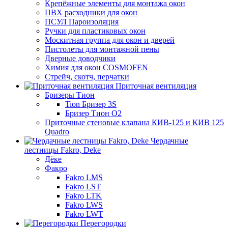
Крепёжные элементы для монтажа окон
ПВХ расходники для окон
ПСУЛ Пароизоляция
Ручки для пластиковых окон
Москитная группа для окон и дверей
Пистолеты для монтажной пены
Дверные доводчики
Химия для окон COSMOFEN
Стрейч, скотч, перчатки
Приточная вентиляция
Бризеры Тион
Tion Бризер 3S
Бризер Тион О2
Приточные стеновые клапана КИВ-125 и КИВ 125
Quadro
Чердачные
лестницы Fakro, Deke
Дёке
Факро
Fakro LMS
Fakro LST
Fakro LTK
Fakro LWS
Fakro LWT
Перегородки