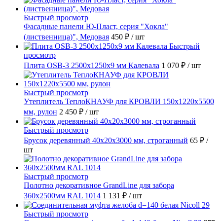
Быстрый просмотр
Фасадные панели Ю-Пласт, серия "Хокла"
(лиственница)", Медовая
450 ₽
/ шт
Быстрый
просмотр
Плита OSB-3 2500x1250x9 мм Калевала
1 070 ₽
/ шт
Быстрый просмотр
Утеплитель ТеплоКНАУФ для КРОВЛИ 150x1220x5500
мм, рулон
2 450 ₽
/ шт
Быстрый просмотр
Брусок деревянный 40х20х3000 мм, строганный
65 ₽
/
шт
Быстрый просмотр
Полотно декоративное GrandLine для забора
360х2500мм RAL 1014
1 131 ₽
/ шт
Быстрый просмотр