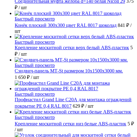
Соединительная муфта желоба d=140 белая Nicoll 29
375
₽
/ шт
Быстрый просмотр
Конёк плоский 300х300 цвет RAL 8017 шоколад
841 ₽
/
шт
Быстрый просмотр
Крепление москитной сетки верх белый ABS-пластик
5
₽
/ шт
Быстрый просмотр
Сэндвич-панель МТ-St размером 10х1500х3000 мм.
1 650 ₽
/ шт
Быстрый просмотр
Профнастил Grand Line С20А для монтажа ограждений
покрытие РЕ 0,4 RAL 8017
629 ₽
/ шт
Быстрый просмотр
Крепление москитной сетки низ белые ABS-пластик
5 ₽
/ шт