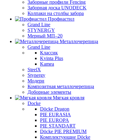
Заборные профили Fencing
Заборная доска UNODECK
Колпаки на столбы забора
Профнастил
Grand Line
STYNERGY
Мерный МП–20
Металлочерепица
Grand Line
Классик
Kvinta Plus
Kamea
SteelX
Stynergy
Модерн
Композитная металлочерепица
Доборные элементы
Мягкая кровля
Docke
Döcke Dragon
PIE EURASIA
PIE EUROPA
PIE STANDART
Döcke PIE PREMIUM
Комплектующие Döcke