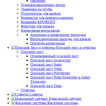
Заклёпки
Гидроизоляционные ленты
Дымники на трубы
Уплотнитель для кровли
Корректор для ремонта царапин
Козырьки КРОВЕНТ
Флюгера для кровли
Кровельная вентиляция
Аэраторы и кровельные проходки
Вентиляционные выходы для кровли
Проходы кровельные
Плоский лист и отмотка
Плоский лист
Оцинкованный плоский лист
Плоский лист полиэстер
Плоский лист Satin
Плоский лист Velur
Плоский лист Polydexter
Плоский лист Print Twincolor и Safari
Twincolor
Плоский лист Drap
Отмотка
Софиты
Цокольный сайдинг
Фасадные системы