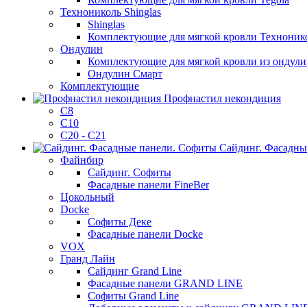
Технониколь Shinglas
Shinglas
Комплектующие для мягкой кровли Технонико
Ондулин
Комплектующие для мягкой кровли из ондули
Ондулин Смарт
Комплектующие
Профнастил некондиция
C8
C10
С20 - С21
Сайдинг. Фасадны
Файнбир
Сайдинг. Софиты
Фасадные панели FineBer
Цокольный
Docke
Софиты Деке
Фасадные панели Docke
VOX
Гранд Лайн
Сайдинг Grand Line
Фасадные панели GRAND LINE
Софиты Grand Line