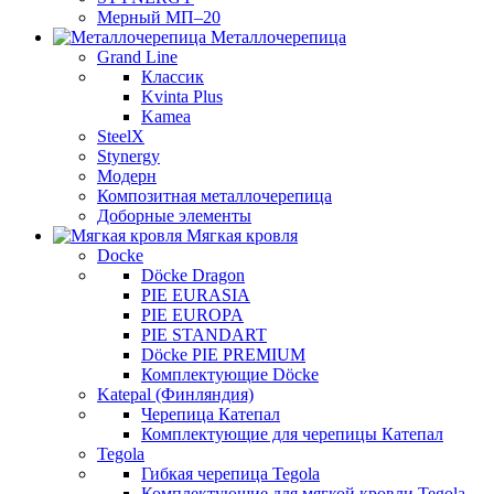
Мерный МП–20
Металлочерепица
Grand Line
Классик
Kvinta Plus
Kamea
SteelX
Stynergy
Модерн
Композитная металлочерепица
Доборные элементы
Мягкая кровля
Docke
Döcke Dragon
PIE EURASIA
PIE EUROPA
PIE STANDART
Döcke PIE PREMIUM
Комплектующие Döcke
Katepal (Финляндия)
Черепица Катепал
Комплектующие для черепицы Катепал
Tegola
Гибкая черепица Tegola
Комплектующие для мягкой кровли Tegola