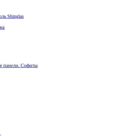
ль Shinglas
на
е панели. Софиты