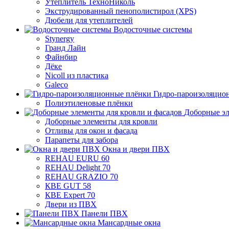
Утеплитель ТехноНиколь
Экструдированный пенополистирол (XPS)
Дюбели для утеплителей
Водосточные системы
Stynergy
Гранд Лайн
Файнбир
Дёке
Nicoll из пластика
Galeco
Гидро-пароизоляцио
Полиэтиленовые плёнки
Доборные эл
Доборные элементы для кровли
Отливы для окон и фасада
Парапеты для забора
Окна и двери ПВХ
REHAU EURU 60
REHAU Delight 70
REHAU GRAZIO 70
КВЕ GUT 58
КВЕ Expert 70
Двери из ПВХ
Панели ПВХ
Мансардные окна