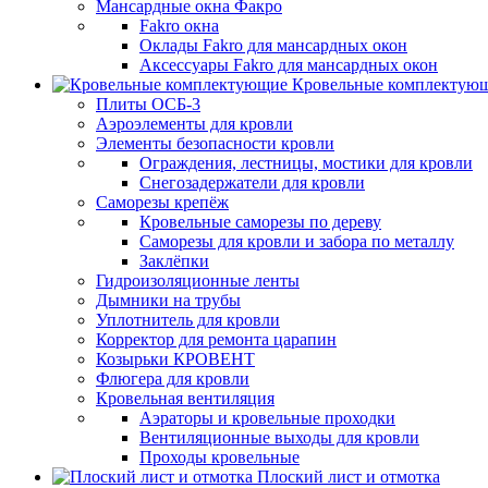
Мансардные окна Факро
Fakro окна
Оклады Fakro для мансардных окон
Аксессуары Fakro для мансардных окон
Кровельные комплектую
Плиты ОСБ-3
Аэроэлементы для кровли
Элементы безопасности кровли
Ограждения, лестницы, мостики для кровли
Снегозадержатели для кровли
Саморезы крепёж
Кровельные саморезы по дереву
Саморезы для кровли и забора по металлу
Заклёпки
Гидроизоляционные ленты
Дымники на трубы
Уплотнитель для кровли
Корректор для ремонта царапин
Козырьки КРОВЕНТ
Флюгера для кровли
Кровельная вентиляция
Аэраторы и кровельные проходки
Вентиляционные выходы для кровли
Проходы кровельные
Плоский лист и отмотка