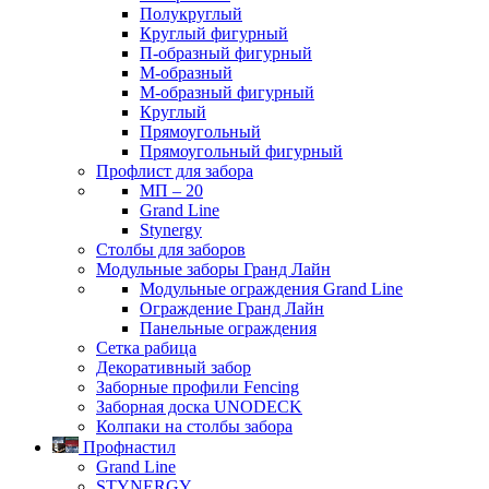
Полукруглый
Круглый фигурный
П-образный фигурный
М-образный
M-образный фигурный
Круглый
Прямоугольный
Прямоугольный фигурный
Профлист для забора
МП – 20
Grand Line
Stynergy
Столбы для заборов
Модульные заборы Гранд Лайн
Модульные ограждения Grand Line
Ограждение Гранд Лайн
Панельные ограждения
Сетка рабица
Декоративный забор
Заборные профили Fencing
Заборная доска UNODECK
Колпаки на столбы забора
Профнастил
Grand Line
STYNERGY