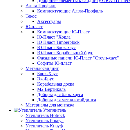
Доборные элементы к сайдингу GRAND LIN
Альта Профиль
Комплектующие Альта-Профиль
Текос
Аксессуары
Ю-пласт
Комплектующие Ю-Пласт
Ю-Пласт "Хокла"
Ю-Пласт Timberblock
Ю-Пласт Блок-хаус
Ю-Пласт Корабельный брус
Фасадные панели Ю-Пласт "Стоун-хаус"
Софиты Ю-пласт
Металлосайдинг
Блок-Хаус
ЭкоБрус
Корабельная доска
М2 Вертикаль
Доборы для блок-хауса
Доборы для металлосайдинга
Материалы для монтажа
Утеплитель
Утеплитель Hotrock
Утеплитель Роквул
Утеплитель Кнауф