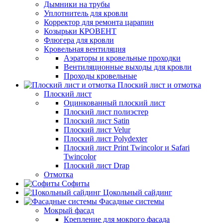
Дымники на трубы
Уплотнитель для кровли
Корректор для ремонта царапин
Козырьки КРОВЕНТ
Флюгера для кровли
Кровельная вентиляция
Аэраторы и кровельные проходки
Вентиляционные выходы для кровли
Проходы кровельные
Плоский лист и отмотка
Плоский лист
Оцинкованный плоский лист
Плоский лист полиэстер
Плоский лист Satin
Плоский лист Velur
Плоский лист Polydexter
Плоский лист Print Twincolor и Safari
Twincolor
Плоский лист Drap
Отмотка
Софиты
Цокольный сайдинг
Фасадные системы
Мокрый фасад
Крепление для мокрого фасада