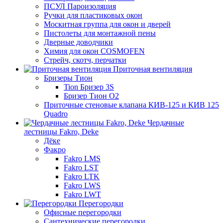
ПСУЛ Пароизоляция
Ручки для пластиковых окон
Москитная группа для окон и дверей
Пистолеты для монтажной пены
Дверные доводчики
Химия для окон COSMOFEN
Стрейч, скотч, перчатки
Приточная вентиляция
Бризеры Тион
Tion Бризер 3S
Бризер Тион О2
Приточные стеновые клапана КИВ-125 и КИВ 125
Quadro
Чердачные
лестницы Fakro, Deke
Дёке
Факро
Fakro LMS
Fakro LST
Fakro LTK
Fakro LWS
Fakro LWT
Перегородки
Офисные перегородки
Сантехнические перегородки