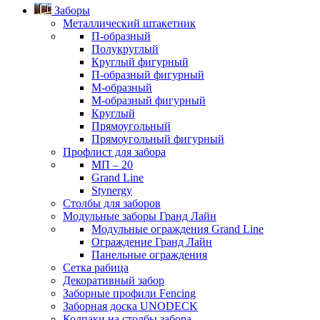
Заборы
Металлический штакетник
П-образный
Полукруглый
Круглый фигурный
П-образный фигурный
М-образный
M-образный фигурный
Круглый
Прямоугольный
Прямоугольный фигурный
Профлист для забора
МП – 20
Grand Line
Stynergy
Столбы для заборов
Модульные заборы Гранд Лайн
Модульные ограждения Grand Line
Ограждение Гранд Лайн
Панельные ограждения
Сетка рабица
Декоративный забор
Заборные профили Fencing
Заборная доска UNODECK
Колпаки на столбы забора