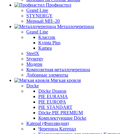
Профнастил
Grand Line
STYNERGY
Мерный МП–20
Металлочерепица
Grand Line
Классик
Kvinta Plus
Kamea
SteelX
Stynergy
Модерн
Композитная металлочерепица
Доборные элементы
Мягкая кровля
Docke
Döcke Dragon
PIE EURASIA
PIE EUROPA
PIE STANDART
Döcke PIE PREMIUM
Комплектующие Döcke
Katepal (Финляндия)
Черепица Катепал