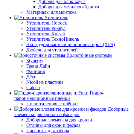
Доборы для блок-хауса
Доборы для металлосайдинга
Материалы для монтажа
Утеплитель
Утеплитель Hotrock
Утеплитель Роквул
Утеплитель Кнауф
Утеплитель ТехноНиколь
Экструдированный пенополистирол (XPS)
Дюбели для утеплителей
Водосточные системы
Stynergy
Гранд Лайн
Файнбир
Дёке
Nicoll из пластика
Galeco
Гидро-
пароизоляционные плёнки
Полиэтиленовые плёнки
Доборные
элементы для кровли и фасадов
Доборные элементы для кровли
Отливы для окон и фасада
Парапеты для забора