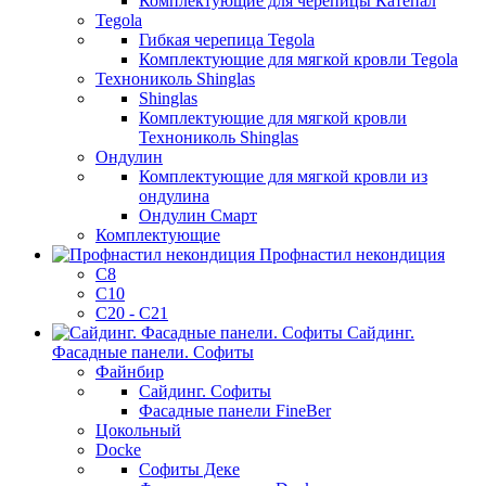
Комплектующие для черепицы Катепал
Tegola
Гибкая черепица Tegola
Комплектующие для мягкой кровли Tegola
Технониколь Shinglas
Shinglas
Комплектующие для мягкой кровли
Технониколь Shinglas
Ондулин
Комплектующие для мягкой кровли из
ондулина
Ондулин Смарт
Комплектующие
Профнастил некондиция
C8
C10
С20 - С21
Сайдинг.
Фасадные панели. Софиты
Файнбир
Сайдинг. Софиты
Фасадные панели FineBer
Цокольный
Docke
Софиты Деке