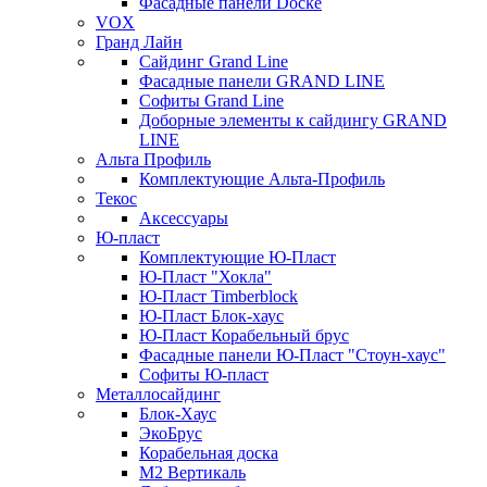
Фасадные панели Docke
VOX
Гранд Лайн
Сайдинг Grand Line
Фасадные панели GRAND LINE
Софиты Grand Line
Доборные элементы к сайдингу GRAND
LINE
Альта Профиль
Комплектующие Альта-Профиль
Текос
Аксессуары
Ю-пласт
Комплектующие Ю-Пласт
Ю-Пласт "Хокла"
Ю-Пласт Timberblock
Ю-Пласт Блок-хаус
Ю-Пласт Корабельный брус
Фасадные панели Ю-Пласт "Стоун-хаус"
Софиты Ю-пласт
Металлосайдинг
Блок-Хаус
ЭкоБрус
Корабельная доска
М2 Вертикаль