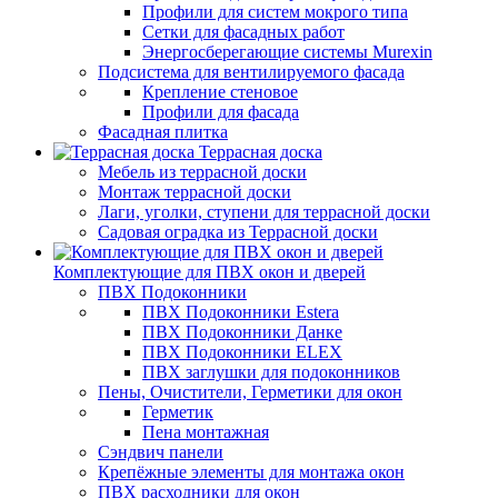
Профили для систем мокрого типа
Сетки для фасадных работ
Энергосберегающие системы Murexin
Подсистема для вентилируемого фасада
Крепление стеновое
Профили для фасада
Фасадная плитка
Террасная доска
Мебель из террасной доски
Монтаж террасной доски
Лаги, уголки, ступени для террасной доски
Садовая оградка из Террасной доски
Комплектующие для ПВХ окон и дверей
ПВХ Подоконники
ПВХ Подоконники Estera
ПВХ Подоконники Данке
ПВХ Подоконники ELEX
ПВХ заглушки для подоконников
Пены, Очистители, Герметики для окон
Герметик
Пена монтажная
Сэндвич панели
Крепёжные элементы для монтажа окон
ПВХ расходники для окон