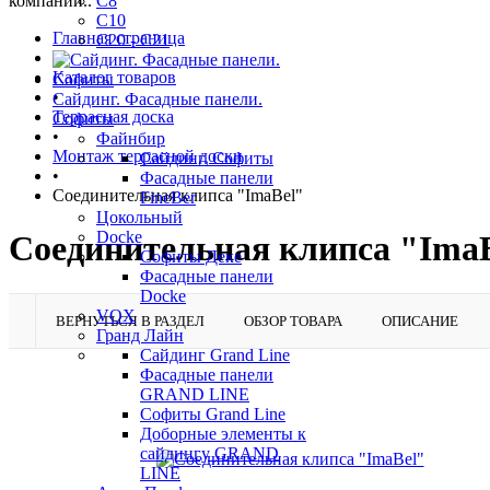
компании..
C8
C10
Главная страница
С20 - С21
•
Каталог товаров
•
Сайдинг. Фасадные панели.
Террасная доска
Софиты
•
Файнбир
Монтаж террасной доски
Сайдинг. Софиты
•
Фасадные панели
Соединительная клипса "ImaBel"
FineBer
Цокольный
Docke
Соединительная клипса "Ima
Софиты Деке
Фасадные панели
Docke
VOX
ВЕРНУТЬСЯ В РАЗДЕЛ
ОБЗОР ТОВАРА
ОПИСАНИЕ
Гранд Лайн
Сайдинг Grand Line
Фасадные панели
GRAND LINE
Софиты Grand Line
Доборные элементы к
сайдингу GRAND
LINE