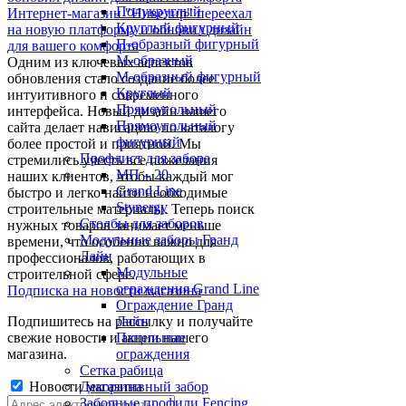
Полукруглый
Интернет-магазин "Нивелир" переехал
Круглый фигурный
на новую платформу и обновил дизайн
П-образный фигурный
для вашего комфорта
М-образный
Одним из ключевых аспектов
M-образный фигурный
обновления стало создание более
Круглый
интуитивного и современного
Прямоугольный
интерфейса. Новый дизайн нашего
Прямоугольный
сайта делает навигацию по каталогу
фигурный
более простой и приятной. Мы
Профлист для забора
стремились учесть все пожелания
МП – 20
наших клиентов, чтобы каждый мог
Grand Line
быстро и легко найти необходимые
Stynergy
строительные материалы. Теперь поиск
Столбы для заборов
нужных товаров занимает меньше
Модульные заборы Гранд
времени, что особенно важно для
Лайн
профессионалов, работающих в
Модульные
строительной сфере.
ограждения Grand Line
Подписка на новости магазина
Ограждение Гранд
Подпишитесь на рассылку и получайте
Лайн
свежие новости и акции нашего
Панельные
магазина.
ограждения
Сетка рабица
Новости магазина
Декоративный забор
Заборные профили Fencing