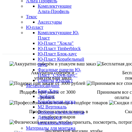
Альта Профиль
Комплектующие
Альта-Профиль
Текос
Аксессуары
Ю-пласт
Комплектующие Ю-
Пласт
Ю-Пласт "Хокла"
Ю-Пласт Timberblock
Ю-Пласт Блок-хаус
Ю-Пласт Корабельный
брус
Фасадные панели Ю-
Аккуратно соберём и
Бесп
Пласт "Стоун-хаус"
упакуем ваш заказ
пок
Софиты Ю-пласт
Металлосайдинг
Блок-Хаус
Подарки при заказе от 3000
Принимаем все 
ЭкоБрус
рублей
оплаты
Корабельная доска
М2 Вертикаль
Профессиональная помощь в
Ск
Доборы для блок-хауса
подборе товаров
Доборы для
металлосайдинга
Материалы для монтажа
Физический магазин, чтобы