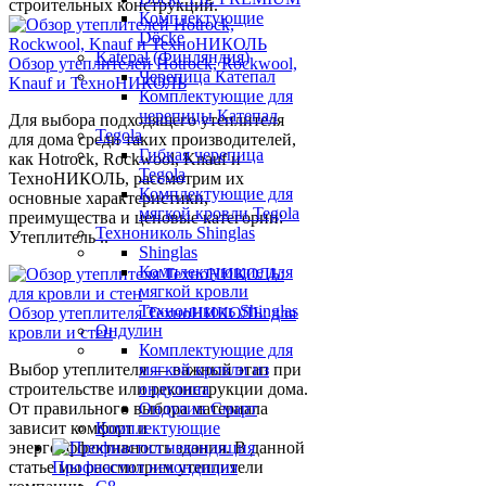
строительных конструкций.
Комплектующие
Döcke
Katepal (Финляндия)
Обзор утеплителей Hotrock, Rockwool,
Черепица Катепал
Knauf и ТехноНИКОЛЬ
Комплектующие для
черепицы Катепал
Для выбора подходящего утеплителя
Tegola
для дома среди таких производителей,
Гибкая черепица
как Hotrock, Rockwool, Knauf и
Tegola
ТехноНИКОЛЬ, рассмотрим их
Комплектующие для
основные характеристики,
мягкой кровли Tegola
преимущества и ценовые категории:
Технониколь Shinglas
Утеплитель ..
Shinglas
Комплектующие для
мягкой кровли
Технониколь Shinglas
Обзор утеплителя ТехноНИКОЛЬ: для
Ондулин
кровли и стен
Комплектующие для
Выбор утеплителя — важный этап при
мягкой кровли из
строительстве или реконструкции дома.
ондулина
От правильного выбора материала
Ондулин Смарт
зависит комфорт и
Комплектующие
энергоэффективность здания. В данной
статье мы рассмотрим утеплители
Профнастил некондиция