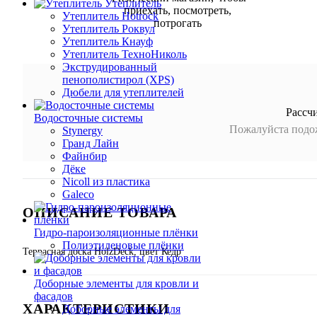
Утеплитель
приехать, посмотреть,
Утеплитель Hotrock
потрогать
Утеплитель Роквул
Утеплитель Кнауф
Утеплитель ТехноНиколь
Экструдированный
пенополистирол (XPS)
Дюбели для утеплителей
Рассч
Водосточные системы
Пожалуйста подож
Stynergy
Гранд Лайн
Файнбир
Дёке
Nicoll из пластика
Galeco
ОПИСАНИЕ ТОВАРА
Гидро-пароизоляционные плёнки
Полиэтиленовые плёнки
Террасная доска HolzDeck, цвет Кедр
Доборные элементы для кровли и
фасадов
ХАРАКТЕРИСТИКИ
Доборные элементы для