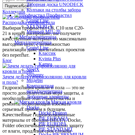
Заборная доска UNODECK
Колпаки на столбы забора
Коллекции
Профнастил
Grand Line
Распродажа профнастила
STYNERGY
Выбирая профнастил C8, C10 или C20-
Мерный МП–20
21 в нашей распродаже, вы получаете
качественный материал по максимально
Металлочерепица
выгодной цене, с возможностью
Grand Line
реализации даже масштабных проектов
Классик
без переплат.
Kvinta Plus
Блог
Kamea
SteelX
Stynergy
Зачем делать гидроизоляцию для кровли
Модерн
и пола?
Композитная
Гидроизоляция кровли и пола — это не
металлочерепица
просто дополнительная мера защиты, а
Доборные элементы
необходимый этап строительства и
Мягкая кровля
ремонта, позволяющий избежать
Docke
серьезных проблем в будущем.
Döcke Dragon
Качественные гидроизоляционные
PIE EURASIA
материалы от брендов DELTA, Docke,
PIE EUROPA
Folder обеспечивают надежную защиту
PIE STANDART
от влаги, продлевая срок службы
Döcke PIE PREMIUM