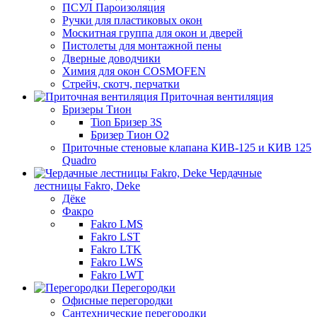
ПСУЛ Пароизоляция
Ручки для пластиковых окон
Москитная группа для окон и дверей
Пистолеты для монтажной пены
Дверные доводчики
Химия для окон COSMOFEN
Стрейч, скотч, перчатки
Приточная вентиляция
Бризеры Тион
Tion Бризер 3S
Бризер Тион О2
Приточные стеновые клапана КИВ-125 и КИВ 125
Quadro
Чердачные
лестницы Fakro, Deke
Дёке
Факро
Fakro LMS
Fakro LST
Fakro LTK
Fakro LWS
Fakro LWT
Перегородки
Офисные перегородки
Сантехнические перегородки