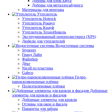
Доборы для блок-хауса
Доборы для металлосайдинга
Материалы для монтажа
Утеплитель
Утеплитель Hotrock
Утеплитель Роквул
Утеплитель Кнауф
Утеплитель ТехноНиколь
Экструдированный пенополистирол (XPS)
Дюбели для утеплителей
Водосточные системы
Stynergy
Гранд Лайн
Файнбир
Дёке
Nicoll из пластика
Galeco
Гидро-
пароизоляционные плёнки
Полиэтиленовые плёнки
Доборные
элементы для кровли и фасадов
Доборные элементы для кровли
Отливы для окон и фасада
Парапеты для забора