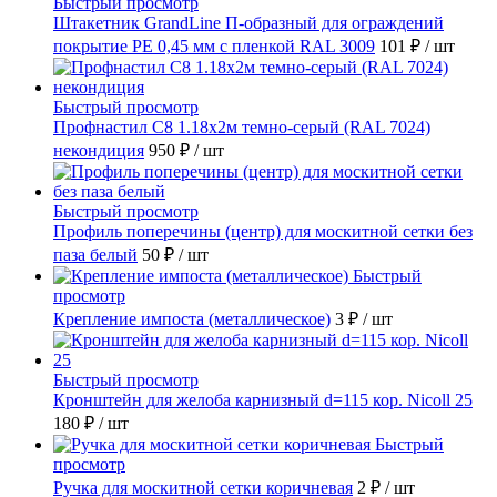
Быстрый просмотр
Штакетник GrandLine П-образный для ограждений
покрытие PE 0,45 мм с пленкой RAL 3009
101 ₽
/ шт
Быстрый просмотр
Профнастил С8 1.18х2м темно-серый (RAL 7024)
некондиция
950 ₽
/ шт
Быстрый просмотр
Профиль поперечины (центр) для москитной сетки без
паза белый
50 ₽
/ шт
Быстрый
просмотр
Крепление импоста (металлическое)
3 ₽
/ шт
Быстрый просмотр
Кронштейн для желоба карнизный d=115 кор. Nicoll 25
180 ₽
/ шт
Быстрый
просмотр
Ручка для москитной сетки коричневая
2 ₽
/ шт