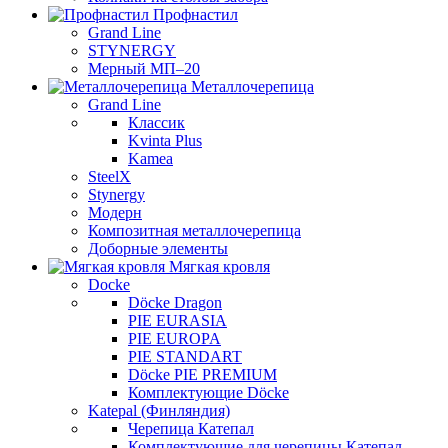
Профнастил
Grand Line
STYNERGY
Мерный МП–20
Металлочерепица
Grand Line
Классик
Kvinta Plus
Kamea
SteelX
Stynergy
Модерн
Композитная металлочерепица
Доборные элементы
Мягкая кровля
Docke
Döcke Dragon
PIE EURASIA
PIE EUROPA
PIE STANDART
Döcke PIE PREMIUM
Комплектующие Döcke
Katepal (Финляндия)
Черепица Катепал
Комплектующие для черепицы Катепал