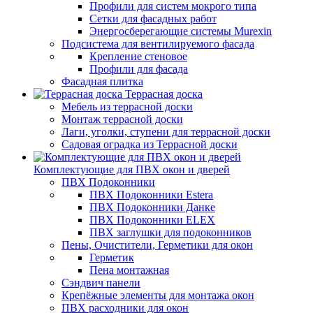
Профили для систем мокрого типа
Сетки для фасадных работ
Энергосберегающие системы Murexin
Подсистема для вентилируемого фасада
Крепление стеновое
Профили для фасада
Фасадная плитка
Террасная доска
Мебель из террасной доски
Монтаж террасной доски
Лаги, уголки, ступени для террасной доски
Садовая оградка из Террасной доски
Комплектующие для ПВХ окон и дверей
ПВХ Подоконники
ПВХ Подоконники Estera
ПВХ Подоконники Данке
ПВХ Подоконники ELEX
ПВХ заглушки для подоконников
Пены, Очистители, Герметики для окон
Герметик
Пена монтажная
Сэндвич панели
Крепёжные элементы для монтажа окон
ПВХ расходники для окон