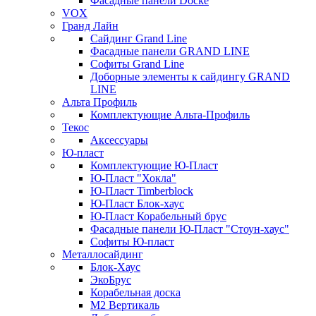
Фасадные панели Docke
VOX
Гранд Лайн
Сайдинг Grand Line
Фасадные панели GRAND LINE
Софиты Grand Line
Доборные элементы к сайдингу GRAND
LINE
Альта Профиль
Комплектующие Альта-Профиль
Текос
Аксессуары
Ю-пласт
Комплектующие Ю-Пласт
Ю-Пласт "Хокла"
Ю-Пласт Timberblock
Ю-Пласт Блок-хаус
Ю-Пласт Корабельный брус
Фасадные панели Ю-Пласт "Стоун-хаус"
Софиты Ю-пласт
Металлосайдинг
Блок-Хаус
ЭкоБрус
Корабельная доска
М2 Вертикаль