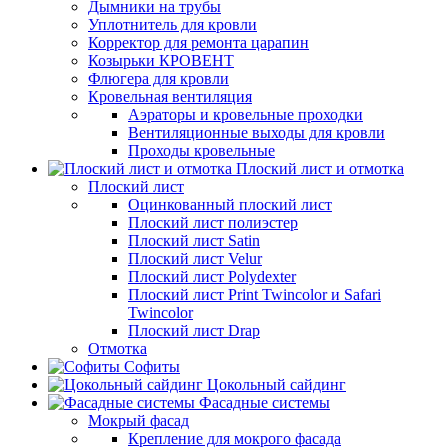
Дымники на трубы
Уплотнитель для кровли
Корректор для ремонта царапин
Козырьки КРОВЕНТ
Флюгера для кровли
Кровельная вентиляция
Аэраторы и кровельные проходки
Вентиляционные выходы для кровли
Проходы кровельные
Плоский лист и отмотка
Плоский лист
Оцинкованный плоский лист
Плоский лист полиэстер
Плоский лист Satin
Плоский лист Velur
Плоский лист Polydexter
Плоский лист Print Twincolor и Safari
Twincolor
Плоский лист Drap
Отмотка
Софиты
Цокольный сайдинг
Фасадные системы
Мокрый фасад
Крепление для мокрого фасада