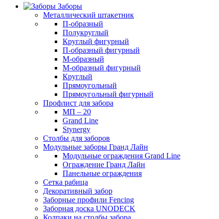
Заборы
Металлический штакетник
П-образный
Полукруглый
Круглый фигурный
П-образный фигурный
М-образный
M-образный фигурный
Круглый
Прямоугольный
Прямоугольный фигурный
Профлист для забора
МП – 20
Grand Line
Stynergy
Столбы для заборов
Модульные заборы Гранд Лайн
Модульные ограждения Grand Line
Ограждение Гранд Лайн
Панельные ограждения
Сетка рабица
Декоративный забор
Заборные профили Fencing
Заборная доска UNODECK
Колпаки на столбы забора