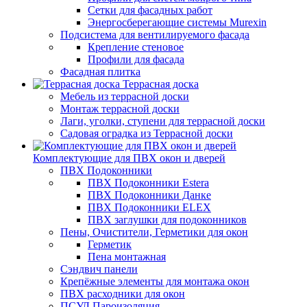
Сетки для фасадных работ
Энергосберегающие системы Murexin
Подсистема для вентилируемого фасада
Крепление стеновое
Профили для фасада
Фасадная плитка
Террасная доска
Мебель из террасной доски
Монтаж террасной доски
Лаги, уголки, ступени для террасной доски
Садовая оградка из Террасной доски
Комплектующие для ПВХ окон и дверей
ПВХ Подоконники
ПВХ Подоконники Estera
ПВХ Подоконники Данке
ПВХ Подоконники ELEX
ПВХ заглушки для подоконников
Пены, Очистители, Герметики для окон
Герметик
Пена монтажная
Сэндвич панели
Крепёжные элементы для монтажа окон
ПВХ расходники для окон
ПСУЛ Пароизоляция