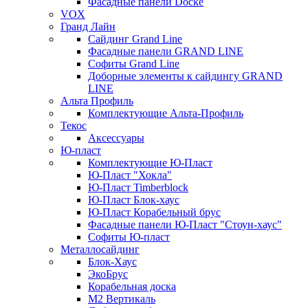
Фасадные панели Docke
VOX
Гранд Лайн
Сайдинг Grand Line
Фасадные панели GRAND LINE
Софиты Grand Line
Доборные элементы к сайдингу GRAND
LINE
Альта Профиль
Комплектующие Альта-Профиль
Текос
Аксессуары
Ю-пласт
Комплектующие Ю-Пласт
Ю-Пласт "Хокла"
Ю-Пласт Timberblock
Ю-Пласт Блок-хаус
Ю-Пласт Корабельный брус
Фасадные панели Ю-Пласт "Стоун-хаус"
Софиты Ю-пласт
Металлосайдинг
Блок-Хаус
ЭкоБрус
Корабельная доска
М2 Вертикаль