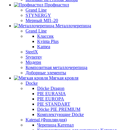
Профнастил
Grand Line
STYNERGY
Мерный МП–20
Металлочерепица
Grand Line
Классик
Kvinta Plus
Kamea
SteelX
Stynergy
Модерн
Композитная металлочерепица
Доборные элементы
Мягкая кровля
Docke
Döcke Dragon
PIE EURASIA
PIE EUROPA
PIE STANDART
Döcke PIE PREMIUM
Комплектующие Döcke
Katepal (Финляндия)
Черепица Катепал