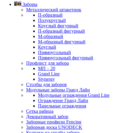
Заборы
Металлический штакетник
П-образный
Полукруглый
Круглый фигурный
П-образный фигурный
М-образный
M-образный фигурный
Круглый
Прямоугольный
Прямоугольный фигурный
Профлист для забора
МП – 20
Grand Line
Stynergy
Столбы для заборов
Модульные заборы Гранд Лайн
Модульные ограждения Grand Line
Ограждение Гранд Лайн
Панельные ограждения
Сетка рабица
Декоративный забор
Заборные профили Fencing
Заборная доска UNODECK
Колпаки на столбы забора