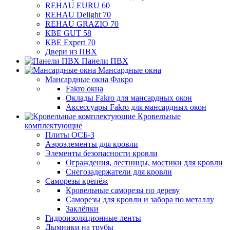
REHAU EURU 60
REHAU Delight 70
REHAU GRAZIO 70
КВЕ GUT 58
КВЕ Expert 70
Двери из ПВХ
Панели ПВХ
Мансардные окна
Мансардные окна Факро
Fakro окна
Оклады Fakro для мансардных окон
Аксессуары Fakro для мансардных окон
Кровельные
комплектующие
Плиты ОСБ-3
Аэроэлементы для кровли
Элементы безопасности кровли
Ограждения, лестницы, мостики для кровли
Снегозадержатели для кровли
Саморезы крепёж
Кровельные саморезы по дереву
Саморезы для кровли и забора по металлу
Заклёпки
Гидроизоляционные ленты
Дымники на трубы