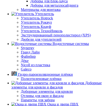
Доборы для блок-хауса
Доборы для металлосайдинга
Материалы для монтажа
Утеплитель
Утеплитель Hotrock
Утеплитель Роквул
Утеплитель Кнауф
Утеплитель ТехноНиколь
Экструдированный пенополистирол (XPS)
Дюбели для утеплителей
Водосточные системы
Stynergy
Гранд Лайн
Файнбир
Дёке
Nicoll из пластика
Galeco
Гидро-пароизоляционные плёнки
Полиэтиленовые плёнки
Доборные
элементы для кровли и фасадов
Доборные элементы для кровли
Отливы для окон и фасада
Парапеты для забора
Окна и двери ПВХ