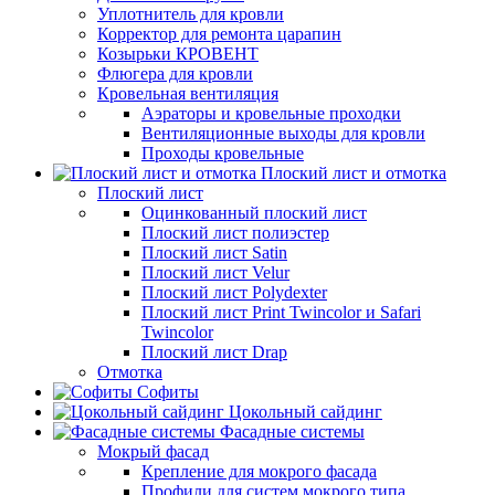
Уплотнитель для кровли
Корректор для ремонта царапин
Козырьки КРОВЕНТ
Флюгера для кровли
Кровельная вентиляция
Аэраторы и кровельные проходки
Вентиляционные выходы для кровли
Проходы кровельные
Плоский лист и отмотка
Плоский лист
Оцинкованный плоский лист
Плоский лист полиэстер
Плоский лист Satin
Плоский лист Velur
Плоский лист Polydexter
Плоский лист Print Twincolor и Safari
Twincolor
Плоский лист Drap
Отмотка
Софиты
Цокольный сайдинг
Фасадные системы
Мокрый фасад
Крепление для мокрого фасада
Профили для систем мокрого типа