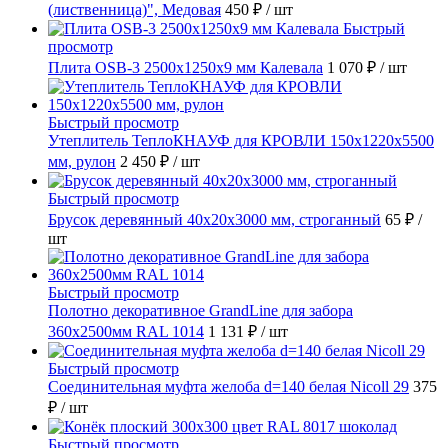
(лиственница)", Медовая
450 ₽
/ шт
Быстрый
просмотр
Плита OSB-3 2500x1250x9 мм Калевала
1 070 ₽
/ шт
Быстрый просмотр
Утеплитель ТеплоКНАУФ для КРОВЛИ 150x1220x5500
мм, рулон
2 450 ₽
/ шт
Быстрый просмотр
Брусок деревянный 40х20х3000 мм, строганный
65 ₽
/
шт
Быстрый просмотр
Полотно декоративное GrandLine для забора
360х2500мм RAL 1014
1 131 ₽
/ шт
Быстрый просмотр
Соединительная муфта желоба d=140 белая Nicoll 29
375
₽
/ шт
Быстрый просмотр