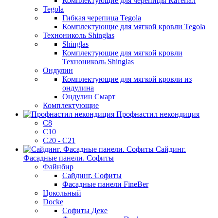
Комплектующие для черепицы Катепал
Tegola
Гибкая черепица Tegola
Комплектующие для мягкой кровли Tegola
Технониколь Shinglas
Shinglas
Комплектующие для мягкой кровли
Технониколь Shinglas
Ондулин
Комплектующие для мягкой кровли из
ондулина
Ондулин Смарт
Комплектующие
Профнастил некондиция
C8
C10
С20 - С21
Сайдинг.
Фасадные панели. Софиты
Файнбир
Сайдинг. Софиты
Фасадные панели FineBer
Цокольный
Docke
Софиты Деке